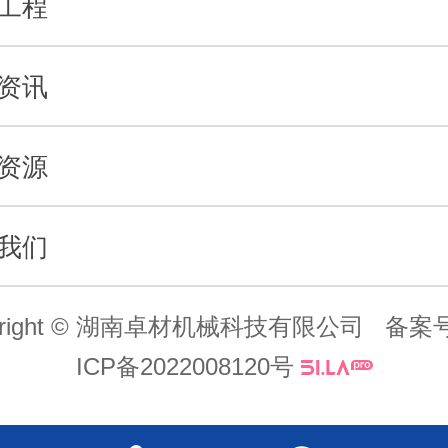
工程
资讯
资源
我们
yright © 湖南卓材机械科技有限公司 备案
ICP备2022008120号