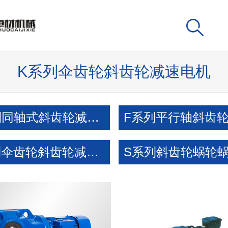
K系列伞齿轮斜齿轮减速电机
R系列同轴式斜齿轮减速电机
K系列伞齿轮斜齿轮减速电机