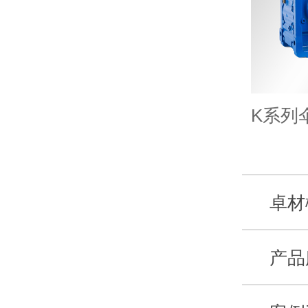
卓材
产品