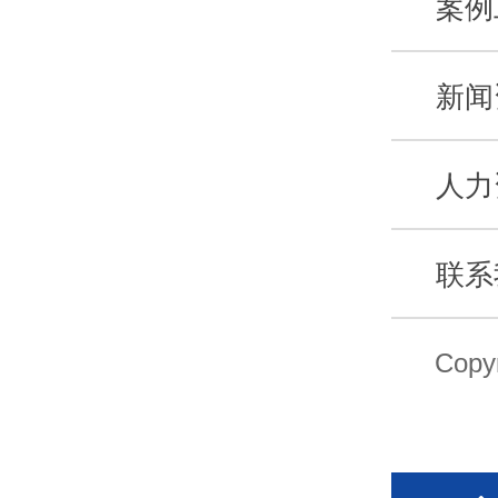
案例
新闻
人力
联系
Cop