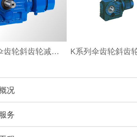
K系列伞齿轮斜齿轮减速电机
概况
服务