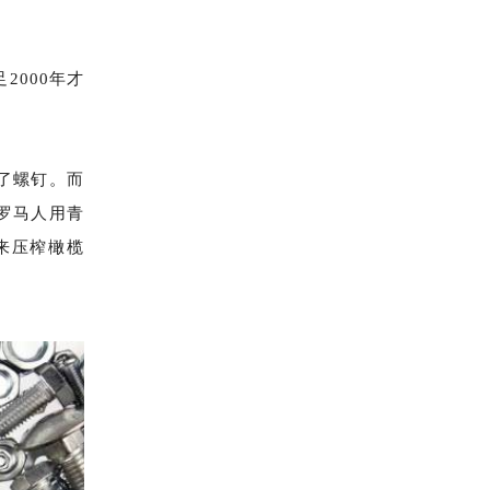
足
2000年才
发明了螺钉。而
罗马人用青
来压榨橄榄