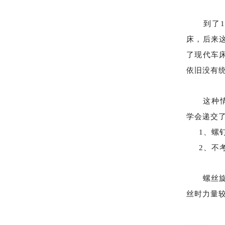
到了
床，后来这种
了现代车
依旧没有
这种情
学会递交
1、螺钉
2、不考
螺丝旋紧
丝时力量