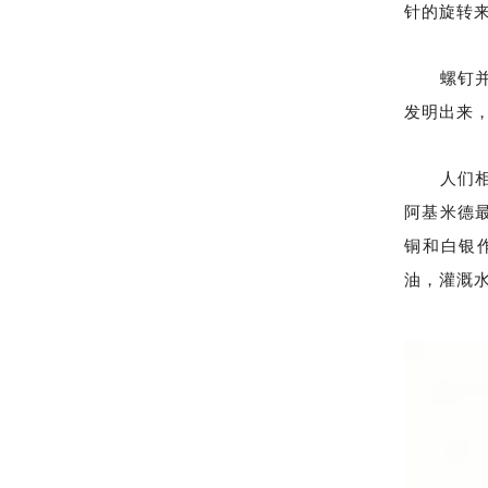
针的旋转
螺钉并非
发明出来
人们相信
阿基米德
铜和白银
油，灌溉