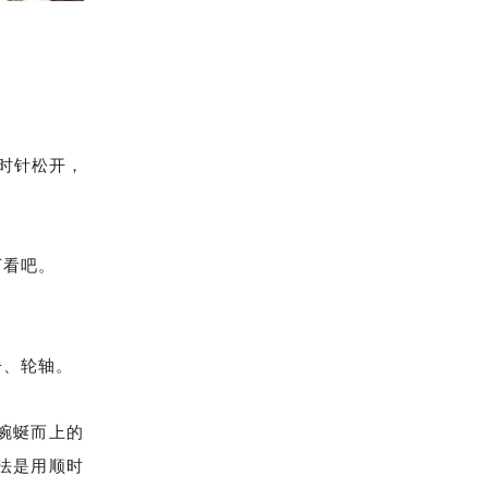
时针松开，
下看吧。
、轮轴。
蜿蜒而上的
法是用顺时