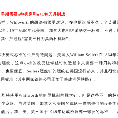
，早期需要
n种机床和n+1种刀具制成
样，
Whitworth的想法都很受欢迎。在他提议后不久，全英
标准，19世纪60年代美国、加拿大也相继采纳这一标准。不过，
其生产过程“需要三种刀具两种机床”。
英式标准的生产制造问题，美国人
William Sellers在18
的螺纹，这点小小的改变让螺丝钉制造起来只需要一种刀具和
、也更便宜。Sellers螺丝钉的螺纹在美国流行起来，并且很
应用标准（其中两家铁路公司正忙于修建洲际铁路）。
坚持使用
Whitworth的略显挑剔的螺丝钉，但是这些不一的
不少麻烦。当时英国、加拿大和美国的军队一度把他们的设备零
。战后，加、美、英三国于1949年达成协议统一螺纹的标准——