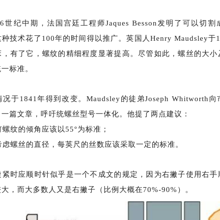
16世纪中期，法国宫廷工程师Jaques Besson发明了可以切
技术花了100年的时间得以推广。英国人Henry Maudsley于
床，有了它，螺纹的精细程度显著提高。尽管如此，螺丝的大小
统一标准。
况于
1841年得到改变。Maudsley的徒弟Joseph Whitwort
了一篇文章，呼吁统螺丝型号一体化。他提了两点建议：
螺纹的倾角应该以55°为标准；
虑螺丝的直径，每英尺的丝数应该采取一定的标准。
时应顺时针似乎是一个不成文的规定，因为右撇子使用右手
较大，而大多数人又是右撇子（比例大概在
70%-90%）。