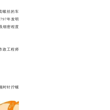
割成螺丝的车
1797年发明
及细密程度
h向市政工程师
顺时针拧螺