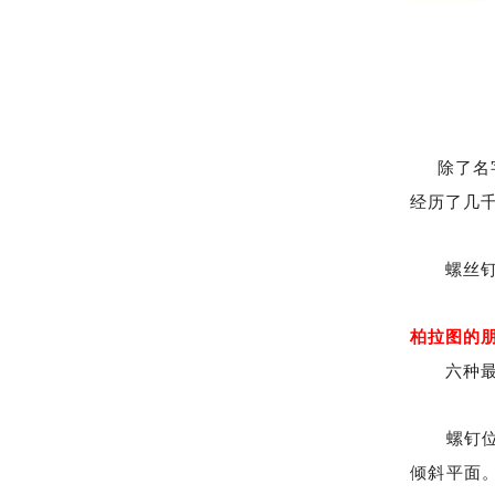
除了名字
经历了几
螺丝钉它
柏拉图的
六种最简
螺钉位列
倾斜平面