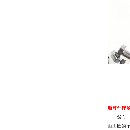
顺时针拧
然而，由
由工匠的