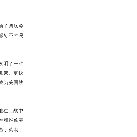
采纳了圆底尖
螺钉不容易
64年发明了一种
机床。更快
快成为美国铁
标准在二战中
件和维修零
基于英制，