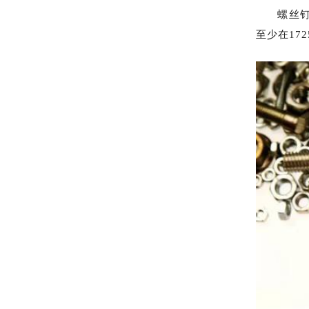
螺丝钉对
至少在17